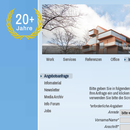
Mehr
V
Work
Services
Referenzen
Office
I
Angebotsanfrage
Infomaterial
Bitte geben Sie in folgenden
Newsletter
Ihre Anfrage ein und klicke
Media Archiv
verwenden Sie bitte die Scro
Info Forum
*erforderliche Angaben
Jobs
Anrede
Vorname/Name*
Anschrift*