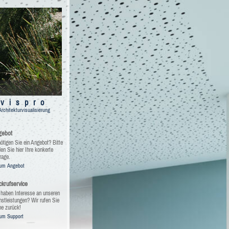
vispro
Architekturvisualisierung
gebot
ötigen Sie ein Angebot? Bitte
len Sie hier Ihre konkerte
rage.
um Angebot
krufservice
 haben Interesse an unseren
nstleistungen? Wir rufen Sie
ne zurück!
um Support