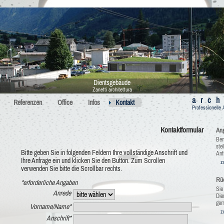
Dientsgebäude
Zanetti architettura
arch
Referenzen
Office
Infos
Kontakt
Professionelle 
Kontaktformular
An
Ben
stel
Bitte geben Sie in folgenden Feldern Ihre vollständige Anschrift und
Anf
Ihre Anfrage ein und klicken Sie den Button. Zum Scrollen
z
verwenden Sie bitte die Scrollbar rechts.
Rüc
*erforderliche Angaben
Sie
Anrede
Die
ger
Vorname/Name*
z
Anschrift*