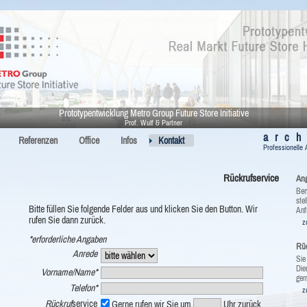
Prototypentwicklung Metro Group Future Store Initiative
Prof. Wulf & Partner
arch
Referenzen
Office
Infos
Kontakt
Professionelle 
Rückrufservice
An
Ben
stel
Bitte füllen Sie folgende Felder aus und klicken Sie den Button. Wir
Anf
rufen Sie dann zurück.
z
*erforderliche Angaben
Rüc
Anrede
Sie
Die
Vorname/Name*
ger
Telefon*
z
Rückruf
service
Gerne rufen wir Sie um
Uhr zurück.