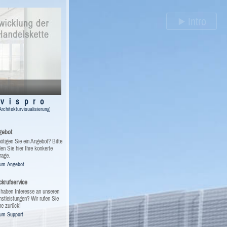
Intro
vispro
Architekturvisualisierung
gebot
ötigen Sie ein Angebot? Bitte
len Sie hier Ihre konkerte
rage.
um Angebot
krufservice
 haben Interesse an unseren
nstleistungen? Wir rufen Sie
ne zurück!
um Support